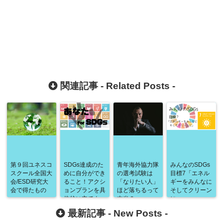
関連記事 -
Related Posts
-
第９回ユネスコ
SDGs達成のた
青年海外協力隊
みんなのSDGs
スクール全国大
めに自分ができ
の選考試験は
目標7「エネル
会/ESD研究大
ること！アクシ
「なりたい人」
ギーをみんなに
会で得たもの
ョンプランを具
ほど落ちるって
そしてクリーン
体的に立てよ
本当？
に」
う。
最新記事 -
New Posts
-