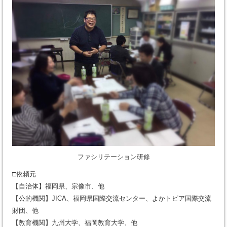
ファシリテーション研修
□依頼元
【自治体】福岡県、宗像市、他
【公的機関】JICA、福岡県国際交流センター、よかトピア国際交流
財団、他
【教育機関】九州大学、福岡教育大学、他