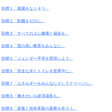
目標１「貧困をなくそう」
目標２「飢餓をゼロに」
目標３「すべての人に健康と福祉を」
目標４「質の高い教育をみんなに」
目標５「ジェンダー平等を実現しよう」
目標６「安全な水とトイレを世界中に」
目標７「エネルギーをみんなにそしてクリーンに」
目標８「働きがいも経済成長も」
目標９「産業と技術革新の基盤を作ろう」