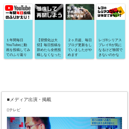
１年間毎日
【習慣化は大
２ヶ月超、毎日
レゴ®シリアス
YouTubeに動
切】毎日投稿を
ブログ更新をし
プレイ®が気に
画を投稿してみ
辞めたら全然投
ていましたがや
なるけど独習で
てのふり返り
稿しなくなった
めます
きないのかな
■メディア出演・掲載
□テレビ