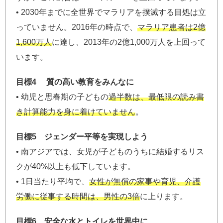
• 2030年までに全世界でマラリアを撲滅する目処は立
っていません。2016年の時点で、
マラリア患者は2億
1,600万人
に達し、2013年の2億1,000万人を上回って
います。
目標4 質の高い教育をみんなに
• 幼児と思春期の子どもの
過半数は、最低限の読み書
き計算能力を身に着けていません
。
目標5 ジェンダー平等を実現しよう
• 南アジアでは、女児が子どものうちに結婚するリス
クが40%以上も低下しています。
• 1日当たり平均で、
女性が無償の家事や育児、介護
労働に従事する時間は、男性の3倍
に上ります。
目標6 安全な水とトイレを世界中に