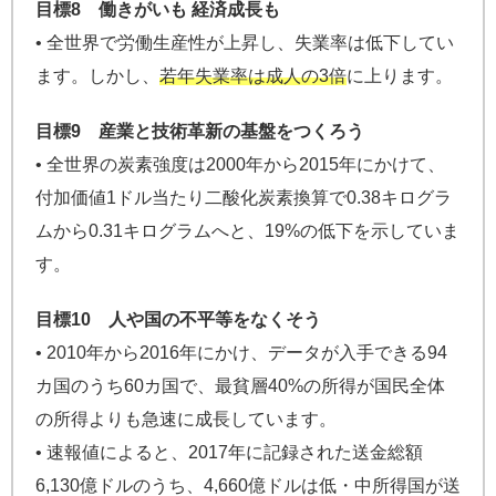
目標8 働きがいも 経済成長も
• 全世界で労働生産性が上昇し、失業率は低下してい
ます。しかし、
若年失業率は成人の3倍
に上ります。
目標9 産業と技術革新の基盤をつくろう
• 全世界の炭素強度は2000年から2015年にかけて、
付加価値1ドル当たり二酸化炭素換算で0.38キログラ
ムから0.31キログラムへと、19%の低下を示していま
す。
目標10 人や国の不平等をなくそう
• 2010年から2016年にかけ、データが入手できる94
カ国のうち60カ国で、最貧層40%の所得が国民全体
の所得よりも急速に成長しています。
• 速報値によると、2017年に記録された送金総額
6,130億ドルのうち、4,660億ドルは低・中所得国が送