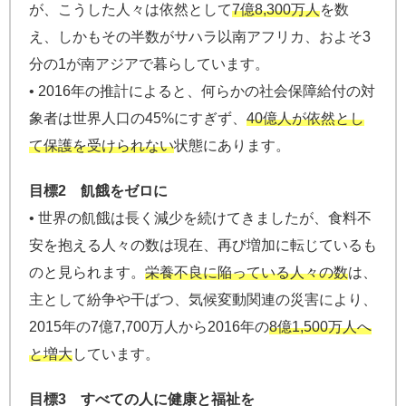
が、こうした人々は依然として
7億8,300万人
を数
え、しかもその半数がサハラ以南アフリカ、およそ3
分の1が南アジアで暮らしています。
• 2016年の推計によると、何らかの社会保障給付の対
象者は世界人口の45%にすぎず、
40億人が依然とし
て保護を受けられない
状態にあります。
目標2 飢餓をゼロに
• 世界の飢餓は長く減少を続けてきましたが、食料不
安を抱える人々の数は現在、再び増加に転じているも
のと見られます。
栄養不良に陥っている人々の数
は、
主として紛争や干ばつ、気候変動関連の災害により、
2015年の7億7,700万人から2016年の
8億1,500万人へ
と増大
しています。
目標3 すべての人に健康と福祉を