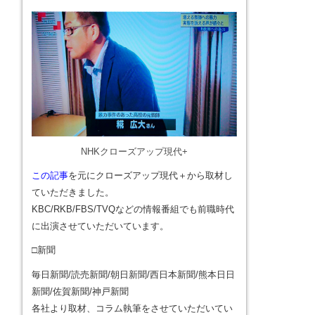
NHKクローズアップ現代+
この記事
を元にクローズアップ現代＋から取材し
ていただきました。
KBC/RKB/FBS/TVQなどの情報番組でも前職時代
に出演させていただいています。
□新聞
毎日新聞/読売新聞/朝日新聞/西日本新聞/熊本日日
新聞/佐賀新聞/神戸新聞
各社より取材、コラム執筆をさせていただいてい