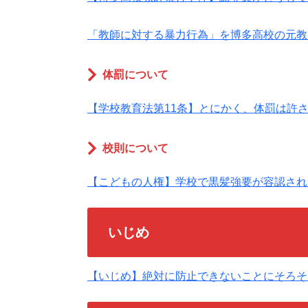
「教師に対する暴力行為」を博多高校の元教
体罰について
【学校教育法第11条】とにかく、体罰は許
校則について
【こどもの人権】学校で黒髪強要が容認され
いじめ
【いじめ】絶対に防止できないことにそろそ