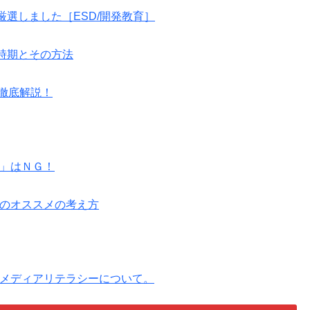
厳選しました［ESD/開発教育］
時期とその方法
に徹底解説！
」はＮＧ！
のオススメの考え方
メディアリテラシーについて。