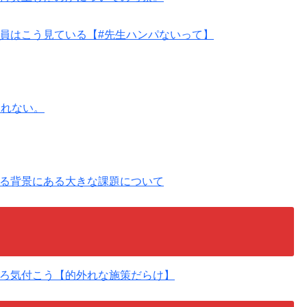
員はこう見ている【#先生ハンパないって】
されない。
る背景にある大きな課題について
ろ気付こう【的外れな施策だらけ】