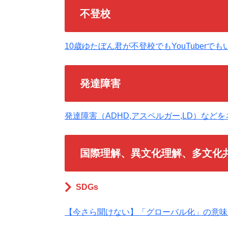
不登校
10歳ゆたぼん君が不登校でもYouTuber
発達障害
発達障害（ADHD,アスペルガー,LD）など
国際理解、異文化理解、多文化
SDGs
【今さら聞けない】「グローバル化」の意味