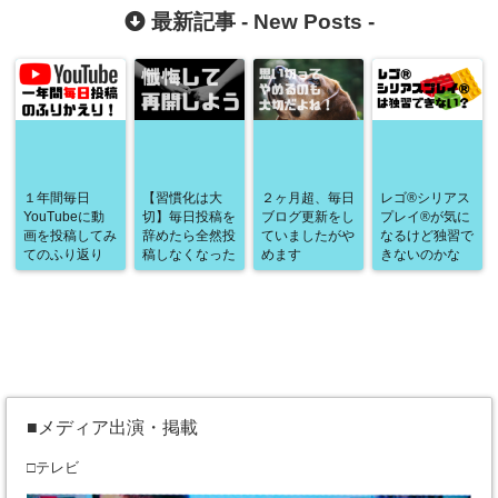
る。
最新記事 -
New Posts
-
１年間毎日
【習慣化は大
２ヶ月超、毎日
レゴ®シリアス
YouTubeに動
切】毎日投稿を
ブログ更新をし
プレイ®が気に
画を投稿してみ
辞めたら全然投
ていましたがや
なるけど独習で
てのふり返り
稿しなくなった
めます
きないのかな
■メディア出演・掲載
□テレビ