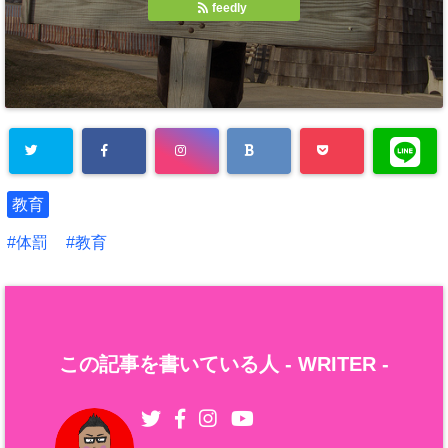
feedly
教育
体罰
教育
この記事を書いている人 -
WRITER
-