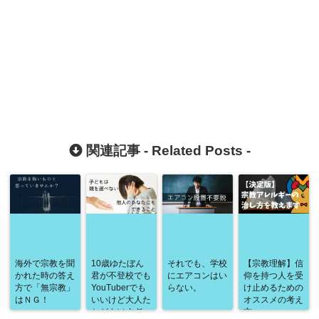
関連記事 -
Related Posts
-
海外で宗教を聞
10歳ゆたぼん
それでも、学校
【宗教理解】信
かれた時の答え
君が不登校でも
にエアコンはい
仰を持つ人を受
方で「無宗教」
YouTuberでも
らない。
け止めるための
はＮＧ！
いいけど大人た
オススメの考え
ちがクソすぎ
方