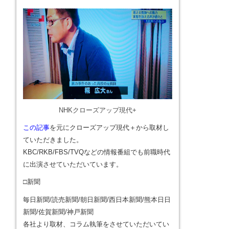
NHKクローズアップ現代+
この記事
を元にクローズアップ現代＋から取材し
ていただきました。
KBC/RKB/FBS/TVQなどの情報番組でも前職時代
に出演させていただいています。
□新聞
毎日新聞/読売新聞/朝日新聞/西日本新聞/熊本日日
新聞/佐賀新聞/神戸新聞
各社より取材、コラム執筆をさせていただいてい