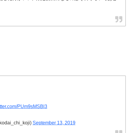
witter.com/PUm9sMSBl3
ai_chi_koji)
September 13, 2019