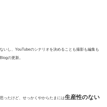
いし、YouTubeのシナリオを決めることも撮影も編集も
logの更新。
生産性のない
思ったけど、せっかくやからたまには