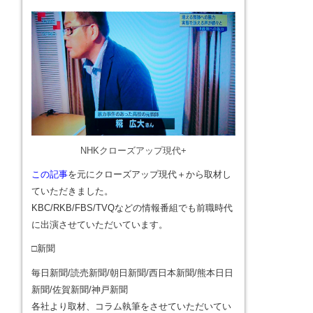
NHKクローズアップ現代+
この記事
を元にクローズアップ現代＋から取材し
ていただきました。
KBC/RKB/FBS/TVQなどの情報番組でも前職時代
に出演させていただいています。
□新聞
毎日新聞/読売新聞/朝日新聞/西日本新聞/熊本日日
新聞/佐賀新聞/神戸新聞
各社より取材、コラム執筆をさせていただいてい