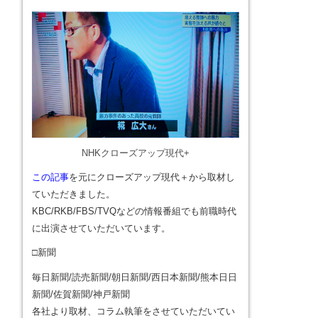
NHKクローズアップ現代+
この記事
を元にクローズアップ現代＋から取材し
ていただきました。
KBC/RKB/FBS/TVQなどの情報番組でも前職時代
に出演させていただいています。
□新聞
毎日新聞/読売新聞/朝日新聞/西日本新聞/熊本日日
新聞/佐賀新聞/神戸新聞
各社より取材、コラム執筆をさせていただいてい