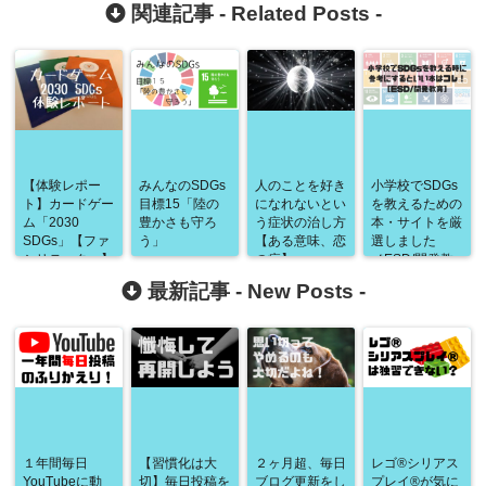
関連記事 -
Related Posts
-
【体験レポー
みんなのSDGs
人のことを好き
小学校でSDGs
ト】カードゲー
目標15「陸の
になれないとい
を教えるための
ム「2030
豊かさも守ろ
う症状の治し方
本・サイトを厳
SDGs」【ファ
う」
【ある意味、恋
選しました
シリテーター】
の病】
［ESD/開発教
育］
最新記事 -
New Posts
-
１年間毎日
【習慣化は大
２ヶ月超、毎日
レゴ®シリアス
YouTubeに動
切】毎日投稿を
ブログ更新をし
プレイ®が気に