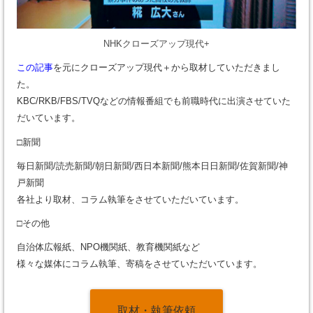
NHKクローズアップ現代+
この記事
を元にクローズアップ現代＋から取材していただきまし
た。
KBC/RKB/FBS/TVQなどの情報番組でも前職時代に出演させていた
だいています。
□新聞
毎日新聞/読売新聞/朝日新聞/西日本新聞/熊本日日新聞/佐賀新聞/神
戸新聞
各社より取材、コラム執筆をさせていただいています。
□その他
自治体広報紙、NPO機関紙、教育機関紙など
様々な媒体にコラム執筆、寄稿をさせていただいています。
取材・執筆依頼