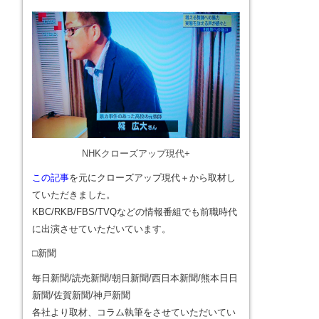
NHKクローズアップ現代+
この記事
を元にクローズアップ現代＋から取材し
ていただきました。
KBC/RKB/FBS/TVQなどの情報番組でも前職時代
に出演させていただいています。
□新聞
毎日新聞/読売新聞/朝日新聞/西日本新聞/熊本日日
新聞/佐賀新聞/神戸新聞
各社より取材、コラム執筆をさせていただいてい