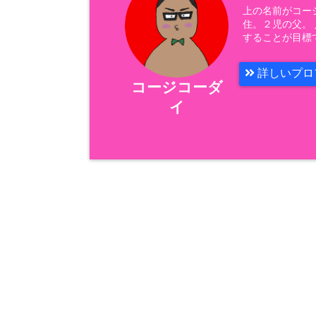
上の名前がコー
住。２児の父。
することが目標
詳しいプロ
コージコーダ
イ