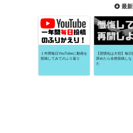
最新
１年間毎日YouTubeに動画を
【習慣化は大切】毎日
投稿してみてのふり返り
辞めたら全然投稿しな
た