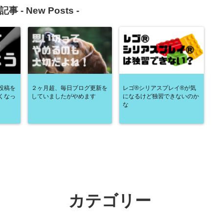
記事 -
New Posts
-
投稿を
２ヶ月超、毎日ブログ更新を
レゴ®シリアスプレイ®が気
くなっ
していましたがやめます
になるけど独習できないのか
な
カテゴリー