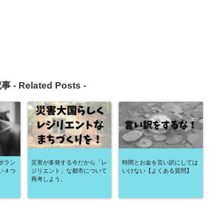
事 -
Related Posts
-
ボラン
災害が多発する今だから「レ
時間とお金を言い訳にしては
い４つ
ジリエント」な都市について
いけない【よくある質問】
再考しよう。