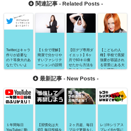
関連記事 -
Related Posts
-
Twitterはキャラ
【１分で理解】
【巨デブ専用ダ
【こどもの人
作りが必要な
簡潔で分かりや
イエット】6ヶ
権】学校で黒髪
の？等身大のあ
すいファシリテ
月で60キロ痩
強要が容認され
なたでいいよ
ーションの説明
せたから方法を
る背景にある大
教えるよ（前
きな課題につい
編）
て
最新記事 -
New Posts
-
１年間毎日
【習慣化は大
２ヶ月超、毎日
レゴ®シリアス
YouTubeに動
切】毎日投稿を
ブログ更新をし
プレイ®が気に