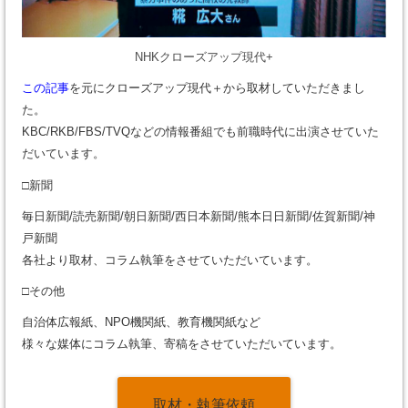
NHKクローズアップ現代+
この記事
を元にクローズアップ現代＋から取材していただきまし
た。
KBC/RKB/FBS/TVQなどの情報番組でも前職時代に出演させていた
だいています。
□新聞
毎日新聞/読売新聞/朝日新聞/西日本新聞/熊本日日新聞/佐賀新聞/神
戸新聞
各社より取材、コラム執筆をさせていただいています。
□その他
自治体広報紙、NPO機関紙、教育機関紙など
様々な媒体にコラム執筆、寄稿をさせていただいています。
取材・執筆依頼