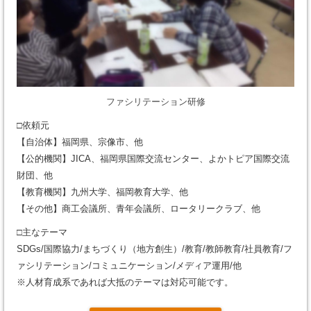
ファシリテーション研修
□依頼元
【自治体】福岡県、宗像市、他
【公的機関】JICA、福岡県国際交流センター、よかトピア国際交流
財団、他
【教育機関】九州大学、福岡教育大学、他
【その他】商工会議所、青年会議所、ロータリークラブ、他
□主なテーマ
SDGs/国際協力/まちづくり（地方創生）/教育/教師教育/社員教育/フ
ァシリテーション/コミュニケーション/メディア運用/他
※人材育成系であれば大抵のテーマは対応可能です。