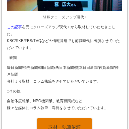
NHKクローズアップ現代+
この記事
を元にクローズアップ現代＋から取材していただきまし
た。
KBC/RKB/FBS/TVQなどの情報番組でも前職時代に出演させていた
だいています。
□新聞
毎日新聞/読売新聞/朝日新聞/西日本新聞/熊本日日新聞/佐賀新聞/神
戸新聞
各社より取材、コラム執筆をさせていただいています。
□その他
自治体広報紙、NPO機関紙、教育機関紙など
様々な媒体にコラム執筆、寄稿をさせていただいています。
取材・執筆依頼