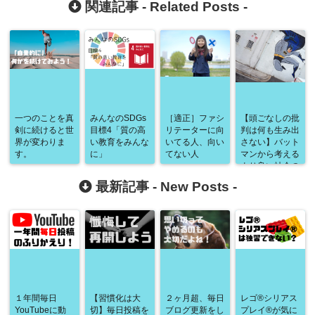
関連記事 -
Related Posts
-
一つのことを真
みんなのSDGs
［適正］ファシ
【頭ごなしの批
剣に続けると世
目標4「質の高
リテーターに向
判は何も生み出
界が変わりま
い教育をみんな
いてる人、向い
さない】バット
す。
に」
てない人
マンから考える
より良い社会の
作り方
最新記事 -
New Posts
-
１年間毎日
【習慣化は大
２ヶ月超、毎日
レゴ®シリアス
YouTubeに動
切】毎日投稿を
ブログ更新をし
プレイ®が気に