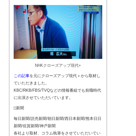
NHKクローズアップ現代+
この記事
を元にクローズアップ現代＋から取材し
ていただきました。
KBC/RKB/FBS/TVQなどの情報番組でも前職時代
に出演させていただいています。
□新聞
毎日新聞/読売新聞/朝日新聞/西日本新聞/熊本日日
新聞/佐賀新聞/神戸新聞
各社より取材、コラム執筆をさせていただいてい