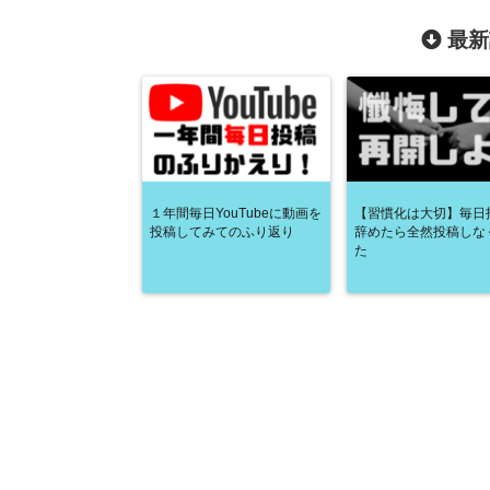
最新
１年間毎日YouTubeに動画を
【習慣化は大切】毎日
投稿してみてのふり返り
辞めたら全然投稿しな
た