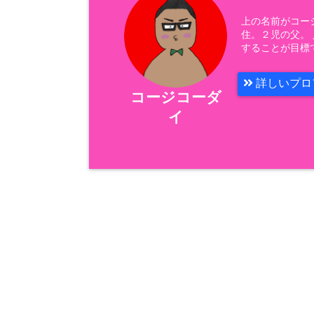
上の名前がコー
住。２児の父。
することが目標
詳しいプロ
コージコーダ
イ