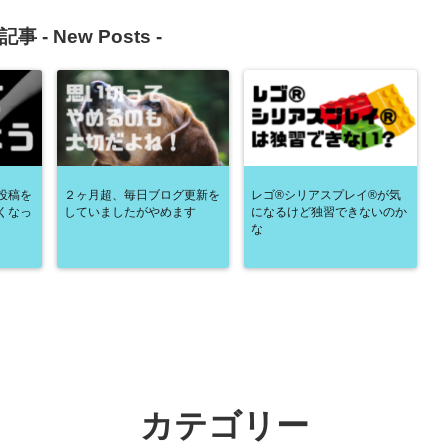
記事 -
New Posts
-
投稿を
２ヶ月超、毎日ブログ更新を
レゴ®シリアスプレイ®が気
くなっ
していましたがやめます
になるけど独習できないのか
な
カテゴリー