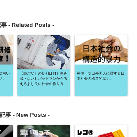
事 -
Related Posts
-
に向い
【頭ごなしの批判は何も生み
在住・訪日外国人に対する日
話。
出さない】バットマンから考
本社会の構造的暴力。
えるより良い社会の作り方
記事 -
New Posts
-