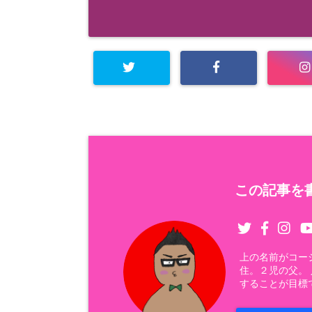
この記事を書
上の名前がコー
住。２児の父。
することが目標