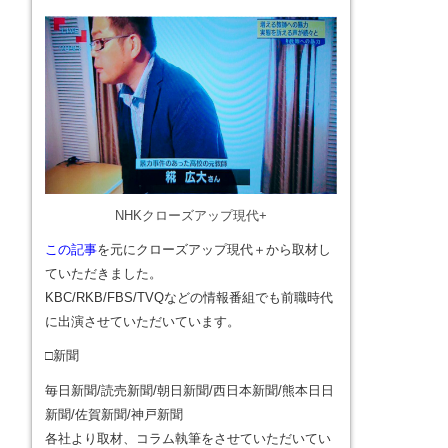
NHKクローズアップ現代+
この記事
を元にクローズアップ現代＋から取材し
ていただきました。
KBC/RKB/FBS/TVQなどの情報番組でも前職時代
に出演させていただいています。
□新聞
毎日新聞/読売新聞/朝日新聞/西日本新聞/熊本日日
新聞/佐賀新聞/神戸新聞
各社より取材、コラム執筆をさせていただいてい