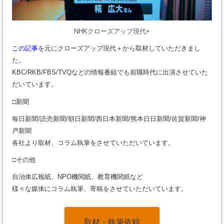
NHKクローズアップ現代+
この記事
を元にクローズアップ現代＋から取材していただきまし
た。
KBC/RKB/FBS/TVQなどの情報番組でも前職時代に出演させていた
だいています。
□新聞
毎日新聞/読売新聞/朝日新聞/西日本新聞/熊本日日新聞/佐賀新聞/神
戸新聞
各社より取材、コラム執筆をさせていただいています。
□その他
自治体広報紙、NPO機関紙、教育機関紙など
様々な媒体にコラム執筆、寄稿をさせていただいています。
取材・執筆依頼