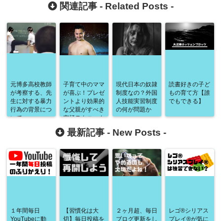
関連記事 -
Related Posts
-
元博多高校教師
子育て中のママ
現代日本の奴隷
読書好きの子ど
が考察する、先
が喜ぶ！プレゼ
制度なの？外国
もの育て方【誰
生に対する暴力
ントより効果的
人技能実習制度
でもできる】
行為の背景につ
な父親がすべき
の何が問題か
いて
究極テクニック
を無料で公開
最新記事 -
New Posts
-
１年間毎日
【習慣化は大
２ヶ月超、毎日
レゴ®シリアス
YouTubeに動
切】毎日投稿を
ブログ更新をし
プレイ®が気に