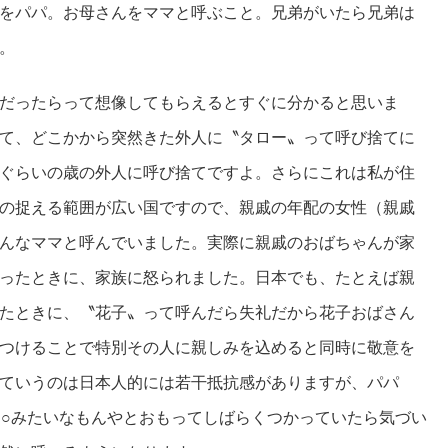
をパパ。お母さんをママと呼ぶこと。兄弟がいたら兄弟は
。
だったらって想像してもらえるとすぐに分かると思いま
て、どこかから突然きた外人に〝タロー〟って呼び捨てに
ぐらいの歳の外人に呼び捨てですよ。さらにこれは私が住
の捉える範囲が広い国ですので、親戚の年配の女性（親戚
んなママと呼んでいました。実際に親戚のおばちゃんが家
ったときに、家族に怒られました。日本でも、たとえば親
たときに、〝花子〟って呼んだら失礼だから花子おばさん
つけることで特別その人に親しみを込めると同時に敬意を
ていうのは日本人的には若干抵抗感がありますが、パパ
rs○○みたいなもんやとおもってしばらくつかっていたら気づい