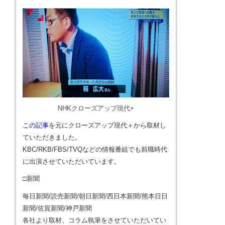
NHKクローズアップ現代+
この記事
を元にクローズアップ現代＋から取材し
ていただきました。
KBC/RKB/FBS/TVQなどの情報番組でも前職時代
に出演させていただいています。
□新聞
毎日新聞/読売新聞/朝日新聞/西日本新聞/熊本日日
新聞/佐賀新聞/神戸新聞
各社より取材、コラム執筆をさせていただいてい