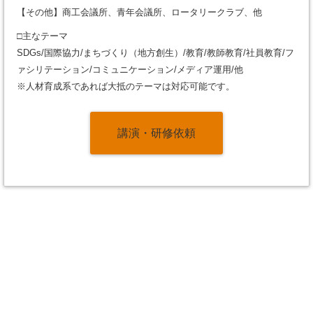
【その他】商工会議所、青年会議所、ロータリークラブ、他
□主なテーマ
SDGs/国際協力/まちづくり（地方創生）/教育/教師教育/社員教育/フ
ァシリテーション/コミュニケーション/メディア運用/他
※人材育成系であれば大抵のテーマは対応可能です。
講演・研修依頼