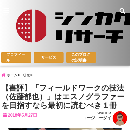
menu
プロフィー
このブログ
サービス
ル
の説明書
ホーム
研究
【書評】「フィールドワークの技法
（佐藤郁也）」はエスノグラファー
を目指すなら最初に読むべき１冊
WRITER
2018年5月27日
コージコーダイ