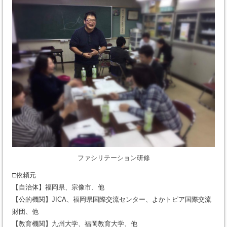
ファシリテーション研修
□依頼元
【自治体】福岡県、宗像市、他
【公的機関】JICA、福岡県国際交流センター、よかトピア国際交流
財団、他
【教育機関】九州大学、福岡教育大学、他