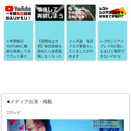
１年間毎日
【習慣化は大
２ヶ月超、毎日
レゴ®シリアス
YouTubeに動
切】毎日投稿を
ブログ更新をし
プレイ®が気に
画を投稿してみ
辞めたら全然投
ていましたがや
なるけど独習で
てのふり返り
稿しなくなった
めます
きないのかな
■メディア出演・掲載
□テレビ