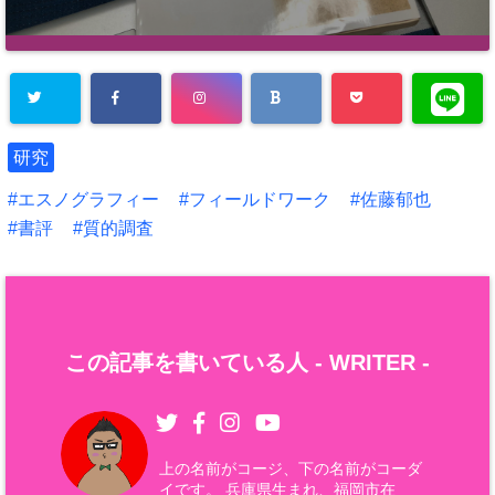
研究
エスノグラフィー
フィールドワーク
佐藤郁也
書評
質的調査
この記事を書いている人 -
WRITER
-
上の名前がコージ、下の名前がコーダ
イです。 兵庫県生まれ、福岡市在