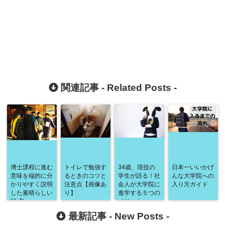
関連記事 -
Related Posts
-
博士課程に進む
トイレで勉強す
34歳、現役の
日本一いいかげ
意味を端的に分
るときのコツと
学生が語る！社
んな大学院への
かりやすく説明
注意点【画像あ
会人が大学院に
入り方ガイド
した素晴らしい
り】
進学する５つの
話【keep
メリット
pushing】
最新記事 -
New Posts
-