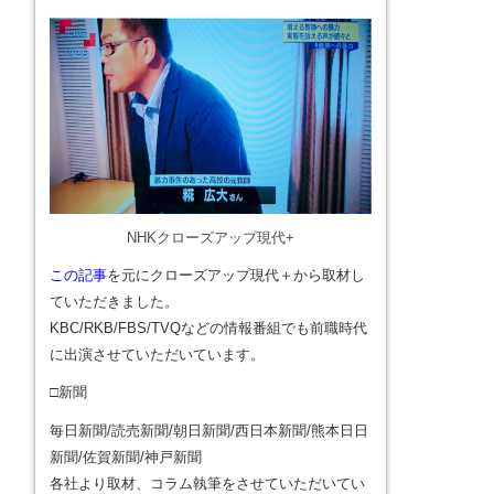
NHKクローズアップ現代+
この記事
を元にクローズアップ現代＋から取材し
ていただきました。
KBC/RKB/FBS/TVQなどの情報番組でも前職時代
に出演させていただいています。
□新聞
毎日新聞/読売新聞/朝日新聞/西日本新聞/熊本日日
新聞/佐賀新聞/神戸新聞
各社より取材、コラム執筆をさせていただいてい