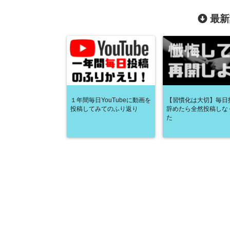
最新
１年間毎日YouTubeに動画を
【習慣化は大切】毎日
投稿してみてのふり返り
辞めたら全然投稿しな
た