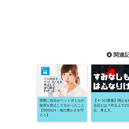
関連記
実際に自分がペットボトルの
【４つの要素】関心を
使用を禁止して分かったこと
る話とは？作る上での
【SDGs14：海の豊かさを守
点、考え方。
ろう】