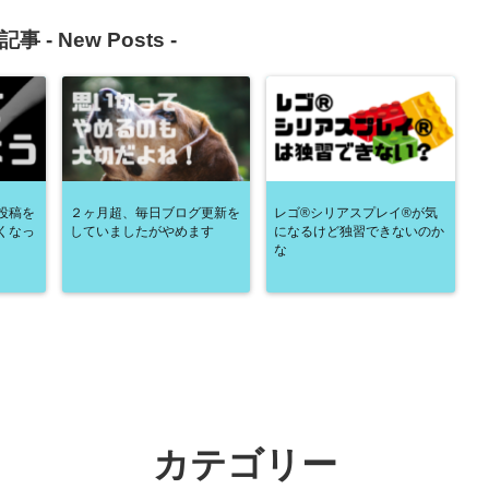
記事 -
New Posts
-
投稿を
２ヶ月超、毎日ブログ更新を
レゴ®シリアスプレイ®が気
くなっ
していましたがやめます
になるけど独習できないのか
な
カテゴリー