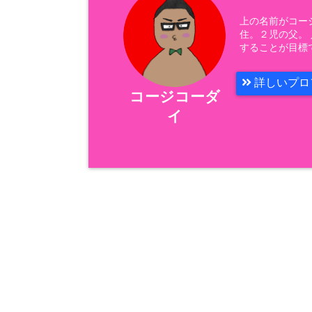
上の名前がコー
住。２児の父。
することが目標
詳しいプロ
コージコーダ
イ