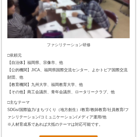
ファシリテーション研修
□依頼元
【自治体】福岡県、宗像市、他
【公的機関】JICA、福岡県国際交流センター、よかトピア国際交流
財団、他
【教育機関】九州大学、福岡教育大学、他
【その他】商工会議所、青年会議所、ロータリークラブ、他
□主なテーマ
SDGs/国際協力/まちづくり（地方創生）/教育/教師教育/社員教育/フ
ァシリテーション/コミュニケーション/メディア運用/他
※人材育成系であれば大抵のテーマは対応可能です。