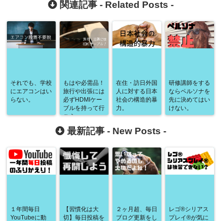
関連記事 -
Related Posts
-
それでも、学校
もはや必需品！
在住・訪日外国
研修講師をする
にエアコンはい
旅行や出張には
人に対する日本
ならペルソナを
らない。
必ずHDMIケー
社会の構造的暴
先に決めてはい
ブルを持って行
力。
けない。
こう。
最新記事 -
New Posts
-
１年間毎日
【習慣化は大
２ヶ月超、毎日
レゴ®シリアス
YouTubeに動
切】毎日投稿を
ブログ更新をし
プレイ®が気に