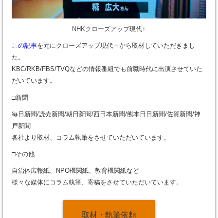
NHKクローズアップ現代+
この記事
を元にクローズアップ現代＋から取材していただきまし
た。
KBC/RKB/FBS/TVQなどの情報番組でも前職時代に出演させていた
だいています。
□新聞
毎日新聞/読売新聞/朝日新聞/西日本新聞/熊本日日新聞/佐賀新聞/神
戸新聞
各社より取材、コラム執筆をさせていただいています。
□その他
自治体広報紙、NPO機関紙、教育機関紙など
様々な媒体にコラム執筆、寄稿をさせていただいています。
取材・執筆依頼