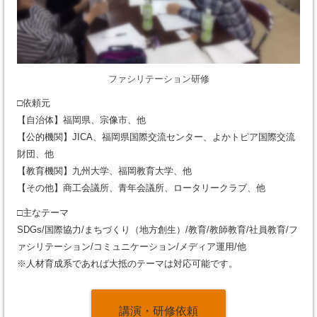
ファシリテーション研修
□依頼元
【自治体】福岡県、宗像市、他
【公的機関】JICA、福岡県国際交流センター、よかトピア国際交流
財団、他
【教育機関】九州大学、福岡教育大学、他
【その他】商工会議所、青年会議所、ロータリークラブ、他
□主なテーマ
SDGs/国際協力/まちづくり（地方創生）/教育/教師教育/社員教育/フ
ァシリテーション/コミュニケーション/メディア運用/他
※人材育成系であれば大抵のテーマは対応可能です。
講演・研修依頼