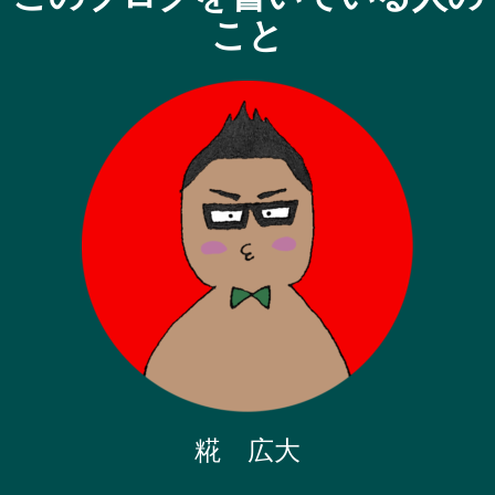
こと
糀 広大