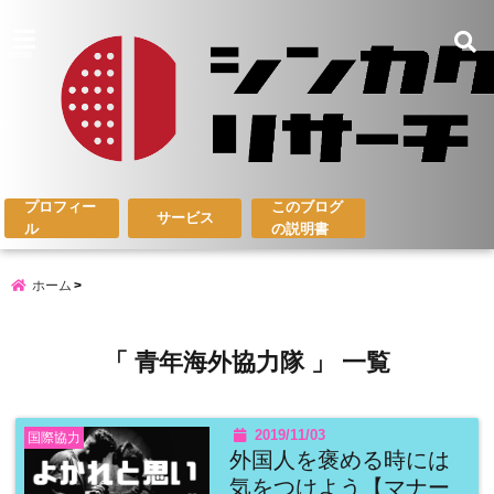
menu
プロフィー
このブログ
サービス
ル
の説明書
ホーム
「 青年海外協力隊 」 一覧
2019/11/03
国際協力
外国人を褒める時には
気をつけよう【マナー