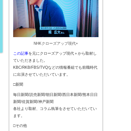
NHKクローズアップ現代+
この記事
を元にクローズアップ現代＋から取材し
ていただきました。
KBC/RKB/FBS/TVQなどの情報番組でも前職時代
に出演させていただいています。
□新聞
毎日新聞/読売新聞/朝日新聞/西日本新聞/熊本日日
新聞/佐賀新聞/神戸新聞
各社より取材、コラム執筆をさせていただいてい
ます。
□その他