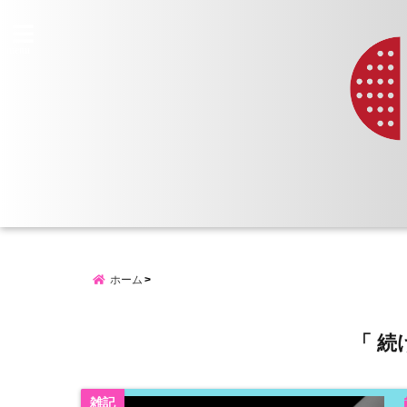
menu
ホーム
「 続
雑記