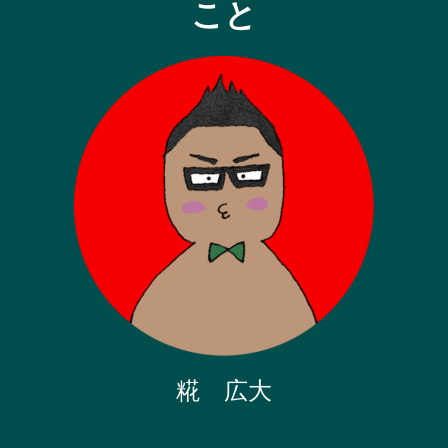
こと
糀 広大