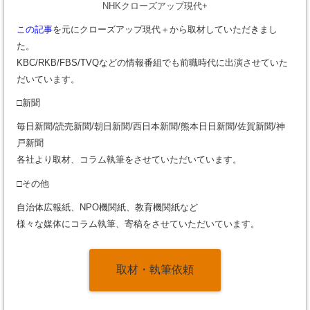
NHKクローズアップ現代+
この記事
を元にクローズアップ現代＋から取材していただきまし
た。
KBC/RKB/FBS/TVQなどの情報番組でも前職時代に出演させていた
だいています。
□新聞
毎日新聞/読売新聞/朝日新聞/西日本新聞/熊本日日新聞/佐賀新聞/神
戸新聞
各社より取材、コラム執筆をさせていただいています。
□その他
自治体広報紙、NPO機関紙、教育機関紙など
様々な媒体にコラム執筆、寄稿をさせていただいています。
取材・執筆依頼