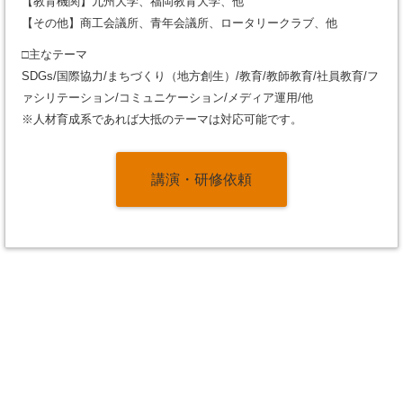
【教育機関】九州大学、福岡教育大学、他
【その他】商工会議所、青年会議所、ロータリークラブ、他
□主なテーマ
SDGs/国際協力/まちづくり（地方創生）/教育/教師教育/社員教育/フ
ァシリテーション/コミュニケーション/メディア運用/他
※人材育成系であれば大抵のテーマは対応可能です。
講演・研修依頼