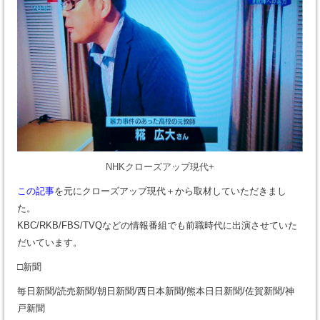
NHKクローズアップ現代+
この記事
を元にクローズアップ現代＋から取材していただきまし
た。
KBC/RKB/FBS/TVQなどの情報番組でも前職時代に出演させていた
だいています。
□新聞
毎日新聞/読売新聞/朝日新聞/西日本新聞/熊本日日新聞/佐賀新聞/神
戸新聞