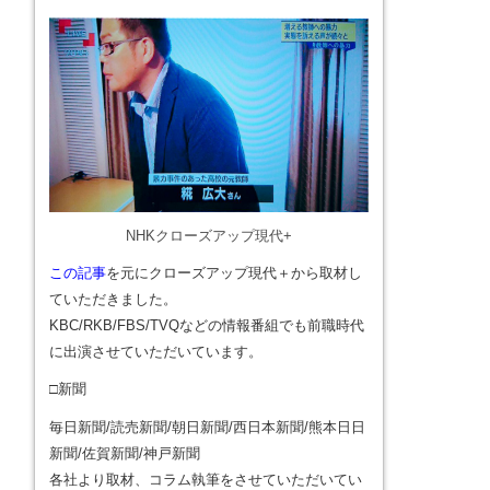
NHKクローズアップ現代+
この記事
を元にクローズアップ現代＋から取材し
ていただきました。
KBC/RKB/FBS/TVQなどの情報番組でも前職時代
に出演させていただいています。
□新聞
毎日新聞/読売新聞/朝日新聞/西日本新聞/熊本日日
新聞/佐賀新聞/神戸新聞
各社より取材、コラム執筆をさせていただいてい