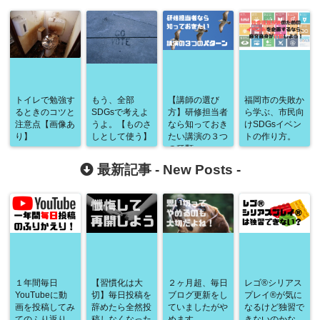
トイレで勉強す
もう、全部
【講師の選び
福岡市の失敗か
るときのコツと
SDGsで考えよ
方】研修担当者
ら学ぶ、市民向
注意点【画像あ
うよ。【ものさ
なら知っておき
けSDGsイベン
り】
しとして使う】
たい講演の３つ
トの作り方。
の種類。
最新記事 -
New Posts
-
１年間毎日
【習慣化は大
２ヶ月超、毎日
レゴ®シリアス
YouTubeに動
切】毎日投稿を
ブログ更新をし
プレイ®が気に
画を投稿してみ
辞めたら全然投
ていましたがや
なるけど独習で
てのふり返り
稿しなくなった
めます
きないのかな