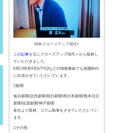
NHKクローズアップ現代+
この記事
を元にクローズアップ現代＋から取材し
ていただきました。
KBC/RKB/FBS/TVQなどの情報番組でも前職時代
に出演させていただいています。
□新聞
毎日新聞/読売新聞/朝日新聞/西日本新聞/熊本日日
新聞/佐賀新聞/神戸新聞
各社より取材、コラム執筆をさせていただいてい
ます。
□その他