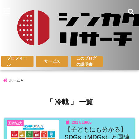
menu
プロフィー
このブログ
サービス
ル
の説明書
ホーム
「 冷戦 」 一覧
2017/10/06
国際協力
【子どもにも分かる】
SDGs（MDGs）と国連