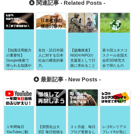
関連記事 -
Related Posts
-
【知識活用能力
在住・訪日外国
【協働推進】
第９回ユネスコ
の重要性】
人に対する日本
NGOやNPOの
スクール全国大
Google検索で
社会の構造的暴
支援策として行
会/ESD研究大
得られる知識や
力。
政に求めること
会で得たもの
情報にはほとん
ど価値はない。
最新記事 -
New Posts
-
１年間毎日
【習慣化は大
２ヶ月超、毎日
レゴ®シリアス
YouTubeに動
切】毎日投稿を
ブログ更新をし
プレイ®が気に