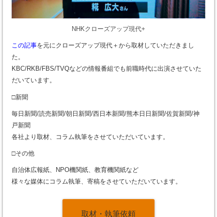
NHKクローズアップ現代+
この記事
を元にクローズアップ現代＋から取材していただきまし
た。
KBC/RKB/FBS/TVQなどの情報番組でも前職時代に出演させていた
だいています。
□新聞
毎日新聞/読売新聞/朝日新聞/西日本新聞/熊本日日新聞/佐賀新聞/神
戸新聞
各社より取材、コラム執筆をさせていただいています。
□その他
自治体広報紙、NPO機関紙、教育機関紙など
様々な媒体にコラム執筆、寄稿をさせていただいています。
取材・執筆依頼