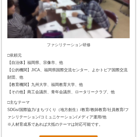
ファシリテーション研修
□依頼元
【自治体】福岡県、宗像市、他
【公的機関】JICA、福岡県国際交流センター、よかトピア国際交流
財団、他
【教育機関】九州大学、福岡教育大学、他
【その他】商工会議所、青年会議所、ロータリークラブ、他
□主なテーマ
SDGs/国際協力/まちづくり（地方創生）/教育/教師教育/社員教育/フ
ァシリテーション/コミュニケーション/メディア運用/他
※人材育成系であれば大抵のテーマは対応可能です。