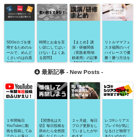
SDGsロゴを使
時間とお金を言
【まとめ】講
リトルママフェ
用するためのル
い訳にしてはい
演・研修関係
スタ福岡のハイ
ールで、めんど
けない【よくあ
（実践者用/依
ハイレースで優
くさいのは白黒
る質問】
頼者用）の記事
勝！勝つ方法を
印刷の時。
【随時更新】
伝授！
最新記事 -
New Posts
-
１年間毎日
【習慣化は大
２ヶ月超、毎日
レゴ®シリアス
YouTubeに動
切】毎日投稿を
ブログ更新をし
プレイ®が気に
画を投稿してみ
辞めたら全然投
ていましたがや
なるけど独習で
てのふり返り
稿しなくなった
めます
きないのかな