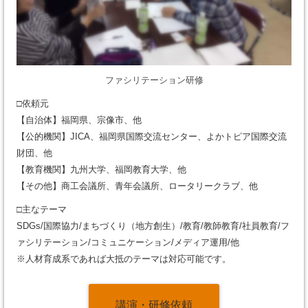
ファシリテーション研修
□依頼元
【自治体】福岡県、宗像市、他
【公的機関】JICA、福岡県国際交流センター、よかトピア国際交流
財団、他
【教育機関】九州大学、福岡教育大学、他
【その他】商工会議所、青年会議所、ロータリークラブ、他
□主なテーマ
SDGs/国際協力/まちづくり（地方創生）/教育/教師教育/社員教育/フ
ァシリテーション/コミュニケーション/メディア運用/他
※人材育成系であれば大抵のテーマは対応可能です。
講演・研修依頼