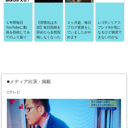
１年間毎日
【習慣化は大
２ヶ月超、毎日
レゴ®シリアス
YouTubeに動
切】毎日投稿を
ブログ更新をし
プレイ®が気に
画を投稿してみ
辞めたら全然投
ていましたがや
なるけど独習で
てのふり返り
稿しなくなった
めます
きないのかな
■メディア出演・掲載
□テレビ