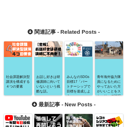
関連記事 -
Related Posts
-
社会課題解決型
お話し好きは研
みんなのSDGs
青年海外協力隊
講演を構成する
修講師に向いて
目標17「パー
員になるために
４つの要素
いないという残
トナーシップで
やっておいた方
酷な話。
目標を達成しよ
がいいことをス
う」
トーリーで説明
するよ
最新記事 -
New Posts
-