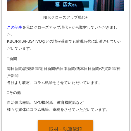
NHKクローズアップ現代+
この記事
を元にクローズアップ現代＋から取材していただきまし
た。
KBC/RKB/FBS/TVQなどの情報番組でも前職時代に出演させていた
だいています。
□新聞
毎日新聞/読売新聞/朝日新聞/西日本新聞/熊本日日新聞/佐賀新聞/神
戸新聞
各社より取材、コラム執筆をさせていただいています。
□その他
自治体広報紙、NPO機関紙、教育機関紙など
様々な媒体にコラム執筆、寄稿をさせていただいています。
取材・執筆依頼