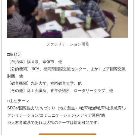
ファシリテーション研修
□依頼元
【自治体】福岡県、宗像市、他
【公的機関】JICA、福岡県国際交流センター、よかトピア国際交流
財団、他
【教育機関】九州大学、福岡教育大学、他
【その他】商工会議所、青年会議所、ロータリークラブ、他
□主なテーマ
SDGs/国際協力/まちづくり（地方創生）/教育/教師教育/社員教育/フ
ァシリテーション/コミュニケーション/メディア運用/他
※人材育成系であれば大抵のテーマは対応可能です。