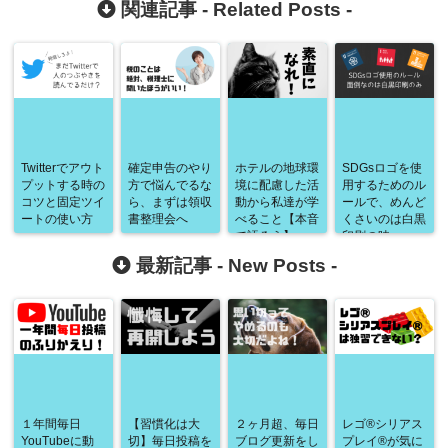
関連記事 -
Related Posts
-
Twitterでアウト
確定申告のやり
ホテルの地球環
SDGsロゴを使
プットする時の
方で悩んでるな
境に配慮した活
用するためのル
コツと固定ツイ
ら、まずは領収
動から私達が学
ールで、めんど
ートの使い方
書整理会へ
べること【本音
くさいのは白黒
で語ろう】
印刷の時。
最新記事 -
New Posts
-
１年間毎日
【習慣化は大
２ヶ月超、毎日
レゴ®シリアス
YouTubeに動
切】毎日投稿を
ブログ更新をし
プレイ®が気に