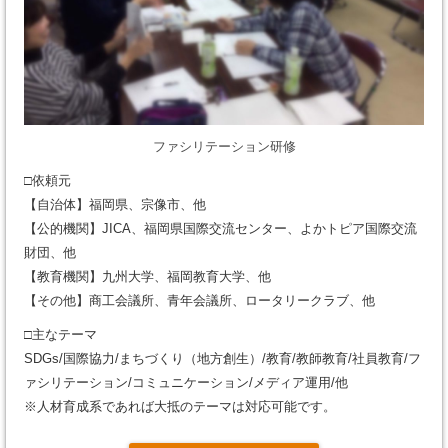
ファシリテーション研修
□依頼元
【自治体】福岡県、宗像市、他
【公的機関】JICA、福岡県国際交流センター、よかトピア国際交流
財団、他
【教育機関】九州大学、福岡教育大学、他
【その他】商工会議所、青年会議所、ロータリークラブ、他
□主なテーマ
SDGs/国際協力/まちづくり（地方創生）/教育/教師教育/社員教育/フ
ァシリテーション/コミュニケーション/メディア運用/他
※人材育成系であれば大抵のテーマは対応可能です。