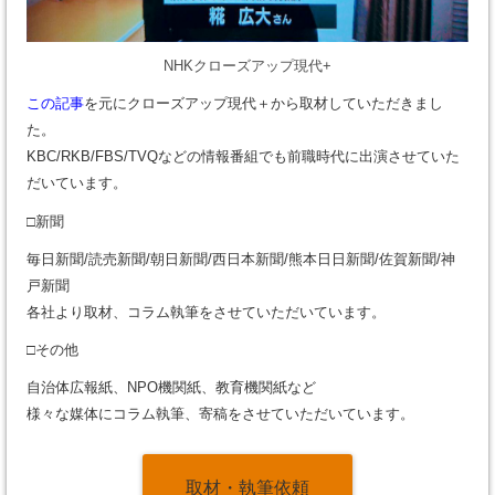
NHKクローズアップ現代+
この記事
を元にクローズアップ現代＋から取材していただきまし
た。
KBC/RKB/FBS/TVQなどの情報番組でも前職時代に出演させていた
だいています。
□新聞
毎日新聞/読売新聞/朝日新聞/西日本新聞/熊本日日新聞/佐賀新聞/神
戸新聞
各社より取材、コラム執筆をさせていただいています。
□その他
自治体広報紙、NPO機関紙、教育機関紙など
様々な媒体にコラム執筆、寄稿をさせていただいています。
取材・執筆依頼