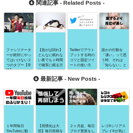
関連記事 -
Related Posts
-
ファシリテータ
【急がば回れ】
Twitterでアウト
誰かの行動を
ーが絶対にやっ
どんなに眠れな
プットする時の
「凄い」って思
てはいけない２
い夜でも１時間
コツと固定ツイ
う時、それは
つのタブー【常
で確実に眠る方
ートの使い方
「知らない」と
識】
法。
か「やってな
い」ってだけか
最新記事 -
New Posts
-
もしれません。
１年間毎日
【習慣化は大
２ヶ月超、毎日
レゴ®シリアス
YouTubeに動
切】毎日投稿を
ブログ更新をし
プレイ®が気に