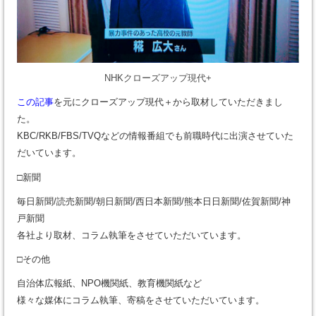
NHKクローズアップ現代+
この記事
を元にクローズアップ現代＋から取材していただきまし
た。
KBC/RKB/FBS/TVQなどの情報番組でも前職時代に出演させていた
だいています。
□新聞
毎日新聞/読売新聞/朝日新聞/西日本新聞/熊本日日新聞/佐賀新聞/神
戸新聞
各社より取材、コラム執筆をさせていただいています。
□その他
自治体広報紙、NPO機関紙、教育機関紙など
様々な媒体にコラム執筆、寄稿をさせていただいています。