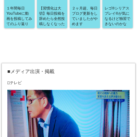
１年間毎日
【習慣化は大
２ヶ月超、毎日
レゴ®シリアス
YouTubeに動
切】毎日投稿を
ブログ更新をし
プレイ®が気に
画を投稿してみ
辞めたら全然投
ていましたがや
なるけど独習で
てのふり返り
稿しなくなった
めます
きないのかな
■メディア出演・掲載
□テレビ