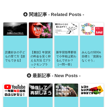
関連記事 -
Related Posts
-
読書好きの子ど
【裏技】年賀状
新学習指導要領
みんなのSDGs
もの育て方【誰
の料金を安く抑
で小学校は変わ
目標１「貧困を
でもできる】
える方法【ブラ
るんですか？
なくそう」
ックモンブラ
［一問一答］
ン】
最新記事 -
New Posts
-