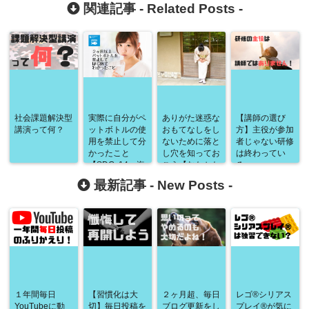
関連記事 -
Related Posts
-
社会課題解決型
実際に自分がペ
ありがた迷惑な
【講師の選び
講演って何？
ットボトルの使
おもてなしをし
方】主役が参加
用を禁止して分
ないために落と
者じゃない研修
かったこと
し穴を知ってお
は終わってい
【SDGs14：海
こう【むなかた
る。
の豊かさを守ろ
観光ガイド研
最新記事 -
New Posts
-
う】
修】
１年間毎日
【習慣化は大
２ヶ月超、毎日
レゴ®シリアス
YouTubeに動
切】毎日投稿を
ブログ更新をし
プレイ®が気に