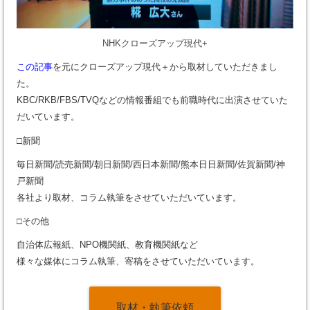
NHKクローズアップ現代+
この記事
を元にクローズアップ現代＋から取材していただきまし
た。
KBC/RKB/FBS/TVQなどの情報番組でも前職時代に出演させていた
だいています。
□新聞
毎日新聞/読売新聞/朝日新聞/西日本新聞/熊本日日新聞/佐賀新聞/神
戸新聞
各社より取材、コラム執筆をさせていただいています。
□その他
自治体広報紙、NPO機関紙、教育機関紙など
様々な媒体にコラム執筆、寄稿をさせていただいています。
取材・執筆依頼