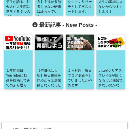
学生が語る！社
方】主役が参加
クションリサー
人生の墓場じゃ
会人が大学院に
者じゃない研修
チとして再スタ
ないから今すぐ
進学する５つの
は終わってい
ートします。
しよう！
メリット
る。
最新記事 -
New Posts
-
１年間毎日
【習慣化は大
２ヶ月超、毎日
レゴ®シリアス
YouTubeに動
切】毎日投稿を
ブログ更新をし
プレイ®が気に
画を投稿してみ
辞めたら全然投
ていましたがや
なるけど独習で
てのふり返り
稿しなくなった
めます
きないのかな