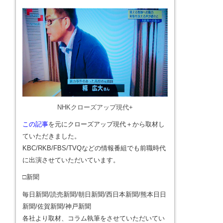
NHKクローズアップ現代+
この記事
を元にクローズアップ現代＋から取材し
ていただきました。
KBC/RKB/FBS/TVQなどの情報番組でも前職時代
に出演させていただいています。
□新聞
毎日新聞/読売新聞/朝日新聞/西日本新聞/熊本日日
新聞/佐賀新聞/神戸新聞
各社より取材、コラム執筆をさせていただいてい