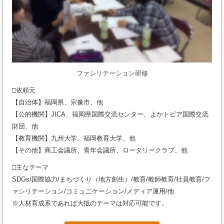
ファシリテーション研修
□依頼元
【自治体】福岡県、宗像市、他
【公的機関】JICA、福岡県国際交流センター、よかトピア国際交流
財団、他
【教育機関】九州大学、福岡教育大学、他
【その他】商工会議所、青年会議所、ロータリークラブ、他
□主なテーマ
SDGs/国際協力/まちづくり（地方創生）/教育/教師教育/社員教育/フ
ァシリテーション/コミュニケーション/メディア運用/他
※人材育成系であれば大抵のテーマは対応可能です。