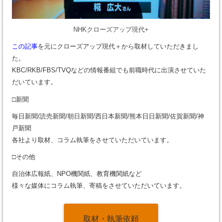
NHKクローズアップ現代+
この記事
を元にクローズアップ現代＋から取材していただきまし
た。
KBC/RKB/FBS/TVQなどの情報番組でも前職時代に出演させていた
だいています。
□新聞
毎日新聞/読売新聞/朝日新聞/西日本新聞/熊本日日新聞/佐賀新聞/神
戸新聞
各社より取材、コラム執筆をさせていただいています。
□その他
自治体広報紙、NPO機関紙、教育機関紙など
様々な媒体にコラム執筆、寄稿をさせていただいています。
取材・執筆依頼