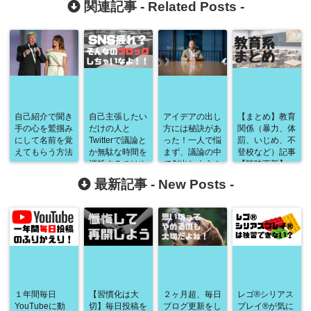
関連記事 -
Related Posts
-
自己紹介で聞き
自己主張したい
アイデアの出し
【まとめ】教育
手の心を鷲掴み
だけの人と
方には秘訣があ
関係（暴力、体
にして名前を覚
Twitterで議論と
った！一人で悩
罰、いじめ、不
えてもらう方法
か無駄な時間を
まず、議論の中
登校など）記事
消耗するのはや
で創出しよう！
【随時更新】
めよう。
最新記事 -
New Posts
-
１年間毎日
【習慣化は大
２ヶ月超、毎日
レゴ®シリアス
YouTubeに動
切】毎日投稿を
ブログ更新をし
プレイ®が気に